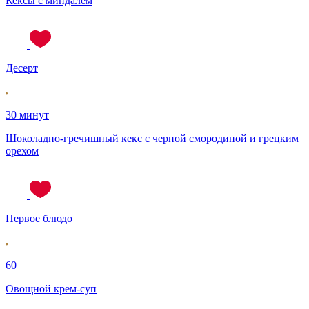
Кексы с миндалем
Десерт
30 минут
Шоколадно-гречишный кекс с черной смородиной и грецким
орехом
Первое блюдо
60
Овощной крем-суп