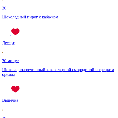
30
Шоколадный пирог с кабачком
Десерт
30 минут
Шоколадно-гречишный кекс с черной смородиной и грецким
орехом
Выпечка