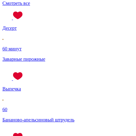
Смотреть все
Десерт
60 минут
Заварные пирожные
Выпечка
60
Бананово-апельсиновый штрудель