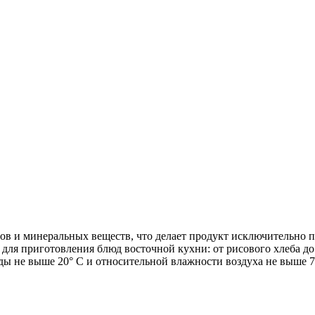
в и минеральных веществ, что делает продукт исключительно по
 для приготовления блюд восточной кухни: от рисового хлеба д
ы не выше 20° С и относительной влажности воздуха не выше 70