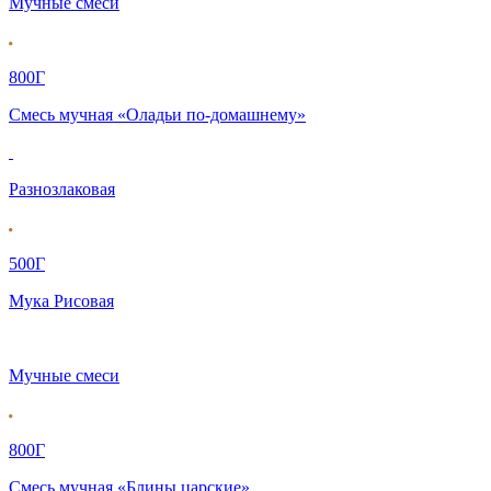
Мучные смеси
800Г
Смесь мучная «Оладьи по-домашнему»
Разнозлаковая
500Г
Мука Рисовая
Мучные смеси
800Г
Смесь мучная «Блины царские»